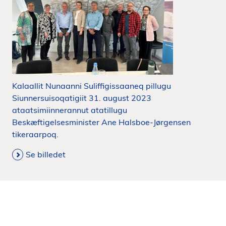
Kalaallit Nunaanni Suliffigissaaneq pillugu
Siunnersuisoqatigiit 31. august 2023
ataatsimiinnerannut atatillugu
Beskæftigelsesminister Ane Halsboe-Jørgensen
tikeraarpoq.
Se billedet