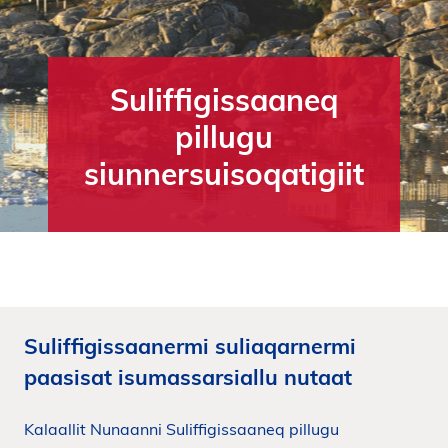
i
d
e
n
Suliffigissaaneq
pillugu
siunnersuisoqatigiit
Suliffigissaanermi suliaqarnermi
paasisat isumassarsiallu nutaat
Kalaallit Nunaanni Suliffigissaaneq pillugu