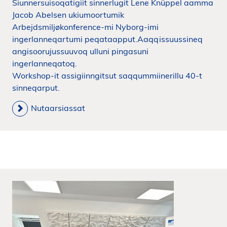
Siunnersuisoqatigiit sinnerlugit Lene Knüppel aamma
Jacob Abelsen ukiumoortumik
Arbejdsmiljøkonference-mi Nyborg-imi
ingerlanneqartumi peqataapput.Aaqqissuussineq
angisoorujussuuvoq ulluni pingasuni
ingerlanneqatoq.
Workshop-it assigiinngitsut saqqummiinerillu 40-t
sinneqarput.
Nutaarsiassat