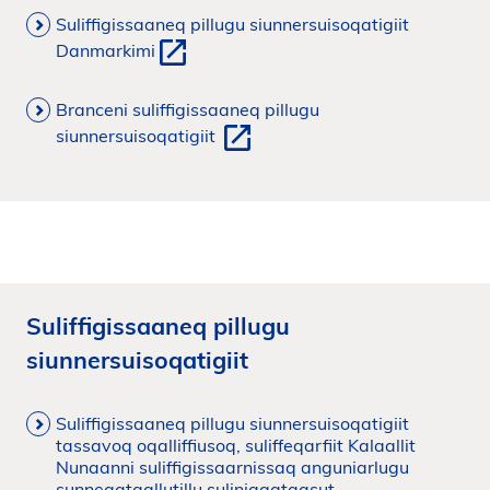
Suliffigissaaneq pillugu siunnersuisoqatigiit
Danmarkimi
Branceni suliffigissaaneq pillugu
siunnersuisoqatigiit
Suliffigissaaneq pillugu
siunnersuisoqatigiit
Suliffigissaaneq pillugu siunnersuisoqatigiit
tassavoq oqalliffiusoq, suliffeqarfiit Kalaallit
Nunaanni suliffigissaarnissaq anguniarlugu
sunneqataallutillu suliniaqataasut.