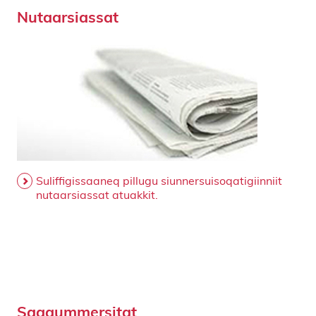
Nutaarsiassat
Suliffigissaaneq pillugu siunnersuisoqatigiinniit
nutaarsiassat atuakkit.
Saqqummersitat